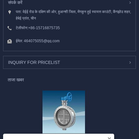
संपर्क करें
पता: वेईई रोड के दक्षिण की ओर, हुआन्शी जिला, मेंगकुन हुई स्वायत्त काउंटी, कैंगझोउ शहर,
हेबेई प्रांत, चीन
टेलीफोन:
+86-15716875735
ईमेल:
464075055@qq.com
INQUIRY FOR PRICELIST
ताजा खबर
तितली वाल्वों के लागू परिदृश्य।