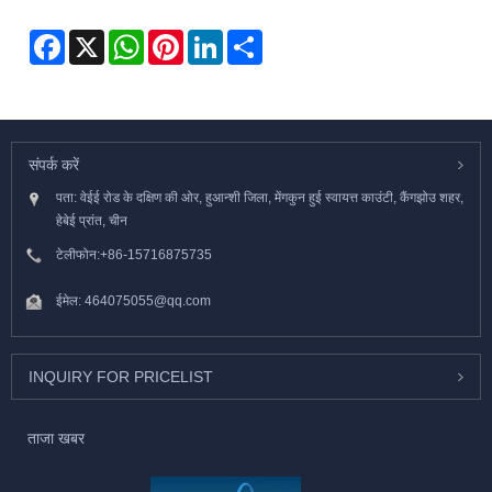
Facebook
X
WhatsApp
Pinterest
LinkedIn
Share
संपर्क करें
पता: वेईई रोड के दक्षिण की ओर, हुआन्शी जिला, मेंगकुन हुई स्वायत्त काउंटी, कैंगझोउ शहर,
हेबेई प्रांत, चीन
टेलीफोन:
+86-15716875735
ईमेल:
464075055@qq.com
INQUIRY FOR PRICELIST
ताजा खबर